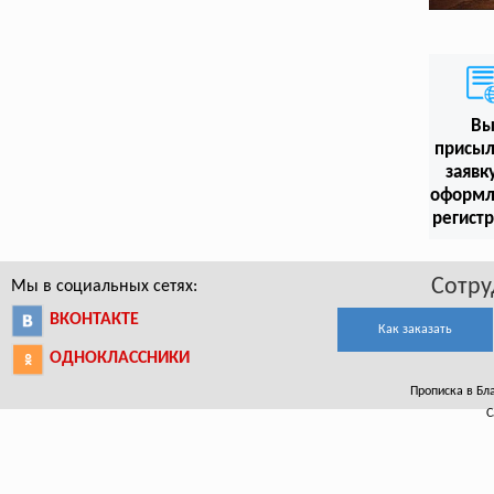
В
присыл
заявк
оформл
регист
Сотру
Мы в социальных сетях:
ВКОНТАКТЕ
Как заказать
ОДНОКЛАССНИКИ
Прописка в Бла
С