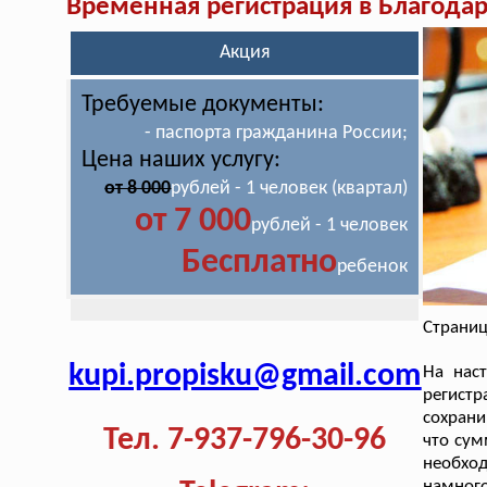
Временная регистрация в Благода
Акция
Требуемые документы:
- паспорта гражданина России;
Цена наших услугу:
от 8 000
рублей - 1 человек (квартал)
от 7 000
рублей - 1 человек
Бесплатно
ребенок
Страниц
kupi.propisku@gmail.com
На нас
регист
сохрани
Тел. 7-937-796-30-96
что сум
необхо
намного