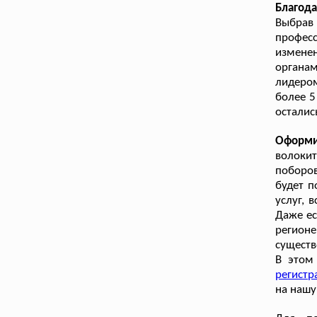
Благода
Выбрав 
профес
изменен
органам
лидеро
более 5
осталис
Оформи
волоки
поборов
будет п
услуг, 
Даже ес
регион
существ
В этом
регистр
на нашу