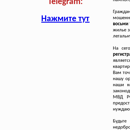
Telegram:
Граждан
Нажмите тут
мошенн
восьми 
жилье з
легальн
На сег
регист
являетс
квартир
Вам точ
нашу ор
наши к
законо
МВД РФ
предост
нуждающ
Будьт
недобр