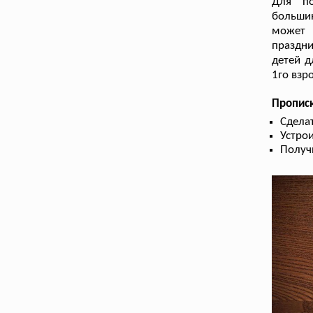
Для по
большин
может 
праздни
детей д
1го взр
Пропис
Сдела
Устрои
Получ