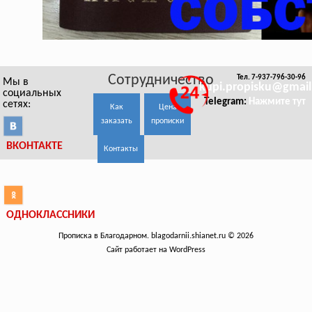
Сотрудничество
Тел. 7-937-796-30-96
Мы в
kupi.propisku@gmai
социальных
Telegram:
Нажмите тут
сетях:
Как
Цена
заказать
прописки
ВКОНТАКТЕ
Контакты
ОДНОКЛАССНИКИ
Прописка в Благодарном. blagodarnii.shianet.ru © 2026
Сайт работает на WordPress